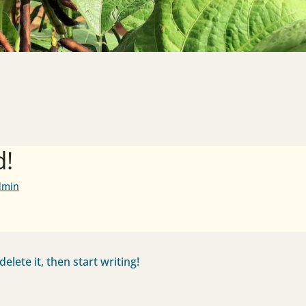
d!
dmin
elete it, then start writing!