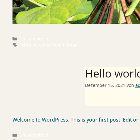
Kategorien
Uncategorized
Schreibe einen Kommentar
Hello worl
Dezember 15, 2021
von
a
Welcome to WordPress. This is your first post. Edit or d
Kategorien
Uncategorized